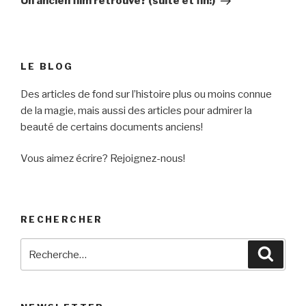
Un ancien film retrouvé? (suite et fin!)
LE BLOG
Des articles de fond sur l’histoire plus ou moins connue
de la magie, mais aussi des articles pour admirer la
beauté de certains documents anciens!
Vous aimez écrire? Rejoignez-nous!
RECHERCHER
Recherche
Reche
pour
: