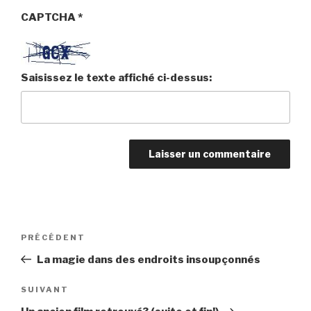
CAPTCHA
*
Saisissez le texte affiché ci-dessus:
Navigation
PRÉCÉDENT
Article
de
précédent
La magie dans des endroits insoupçonnés
l’article
SUIVANT
Article
suivant