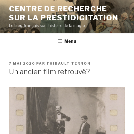
Aller
CENTRE DE RECHERCHE
au
SUR LA PRESTIDIGITATION
contenu
principal
Le blog français sur l'histoire de la magie
Menu
PUBLIÉ
7 MAI 2020
PAR
THIBAULT TERNON
LE
Un ancien film retrouvé?