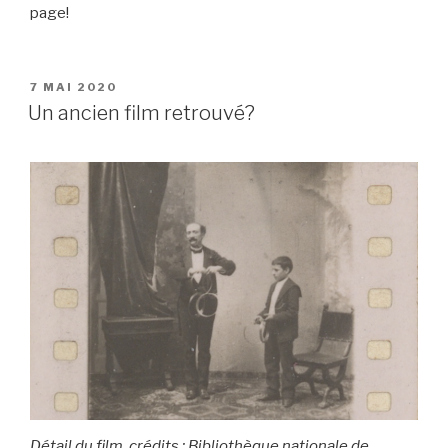
page!
PUBLIÉ
7 MAI 2020
LE
Un ancien film retrouvé?
Détail du film, crédits : Bibliothèque nationale de