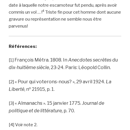
date à laquelle notre escamoteur fut pendu, après avoir
4
commis un vol … !
Triste fin pour cet homme dont aucune
gravure ou représentation ne semble nous être
parvenus!
Références:
François Métra. 1808. In
Anecdotes secrètes du
[1]
dix-huitième siècle
, 23‑24. Paris: Léopold Collin.
« Pour qui voterons-nous? », 29 avril 1924.
La
[2]
o
Liberté
, n
21915, p. 1.
« Almanachs ». 15 janvier 1775.
Journal de
[3]
politique et de littérature,
p. 70.
[4] Voir note 2.