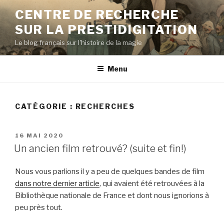
Aller
CENTRE DE RECHERCHE
au
SUR LA PRESTIDIGITATION
contenu
principal
Le blog français sur l'histoire de la magie
Menu
CATÉGORIE : RECHERCHES
PUBLIÉ
16 MAI 2020
LE
Un ancien film retrouvé? (suite et fin!)
Nous vous parlions il y a peu de quelques bandes de film
dans notre dernier article
, qui avaient été retrouvées à la
Bibliothèque nationale de France et dont nous ignorions à
peu près tout.