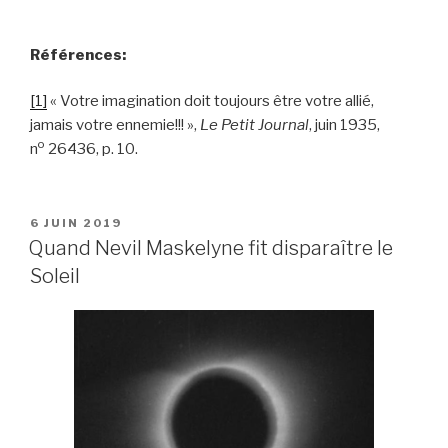
Références:
[1]
« Votre imagination doit toujours être votre allié,
jamais votre ennemie!!! »,
Le Petit Journal
, juin 1935,
o
n
26436, p. 10.
PUBLIÉ
6 JUIN 2019
LE
Quand Nevil Maskelyne fit disparaître le
Soleil