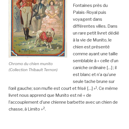
Fontaines près du
Palais-Royal puis
voyagent dans
différentes villes. Dans
un rare petit livret dédié
à la vie de Munito, le
chien est présenté
comme ayant une taille
semblable à « celle d’un
Chromo du chien munito
caniche ordinaire […] ; il
(Collection Thibault Ternon)
est blanc et n’a qu’une
seule tache brune sur
1
l’œil gauche; son mufle est court et frisé […] »
. Ce même
livret nous apprend que Munito est né « de
l’accouplement d’une chienne barbette avec un chien de
2
chasse, à Limito »
.