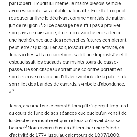
par Robert-Houdin lui-même, le maître blésois semble
avoir escamoté sa véritable nationalité. En effet, on peut
retrouver un livre le décrivant comme « anglais de nation,
1
juif de religion »
. Si ce passage ne suffit pas à prouver
son pays de naissance, il met en revanche en évidence
une incohérence que des recherches futures combleront
peut-être? Quoi qu’il en soit, lorsqu’il était en activité, ce
Jonas « dressait aux carrefours sa tribune improvisée et il
esbaudissait les badauds par maints tours de passe-
passe. De son chapeau sortait une colombe portant en
son bec rose un rameau d’olivier, symbole de la paix, et de
son gilet des bandes de canards, symbole d’abondance.
2
»
Jonas, escamoteur escamoté, lorsqu’il s’aperçut trop tard
au cours de l’une de ses séances que quelqu’un venait de
lui dérober sa montre et quatre louis qu’il avait dans sa
3
bourse!
Nous avons réussi à déterminer une période
d’activité de 1774 jusqu’aux alentours de 1807/1808,