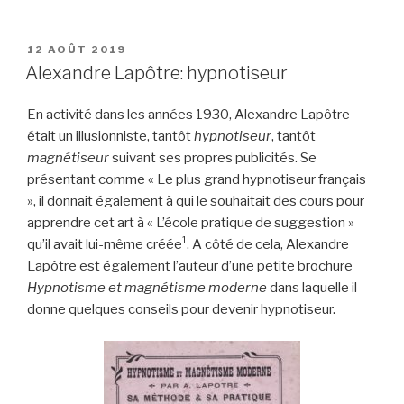
PUBLIÉ
12 AOÛT 2019
LE
Alexandre Lapôtre: hypnotiseur
En activité dans les années 1930, Alexandre Lapôtre
était un illusionniste, tantôt
hypnotiseur
, tantôt
magnétiseur
suivant ses propres publicités. Se
présentant comme « Le plus grand hypnotiseur français
», il donnait également à qui le souhaitait des cours pour
apprendre cet art à « L’école pratique de suggestion »
1
qu’il avait lui-même créée
. A côté de cela, Alexandre
Lapôtre est également l’auteur d’une petite brochure
Hypnotisme et magnétisme moderne
dans laquelle il
donne quelques conseils pour devenir hypnotiseur.