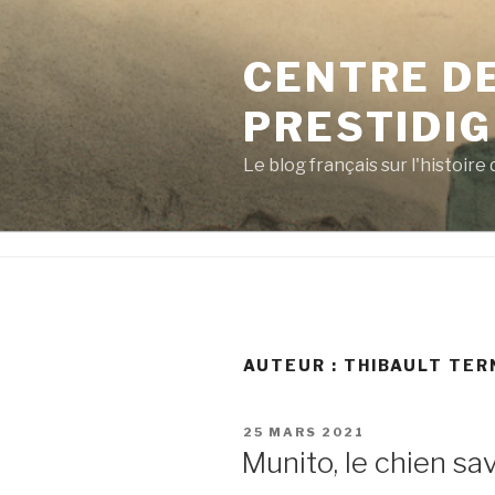
Aller
au
CENTRE D
contenu
principal
PRESTIDIG
Le blog français sur l'histoire
AUTEUR :
THIBAULT TER
PUBLIÉ
25 MARS 2021
LE
Munito, le chien sa