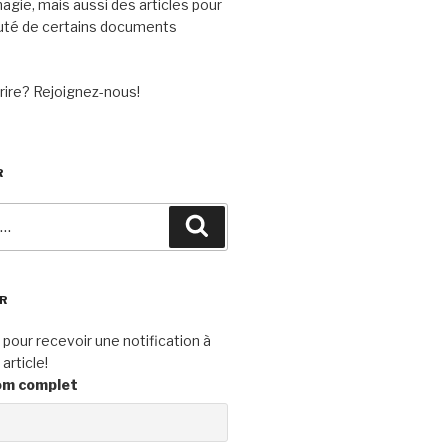
agie, mais aussi des articles pour
auté de certains documents
rire? Rejoignez-nous!
R
Recherche
R
our recevoir une notification à
article!
om complet