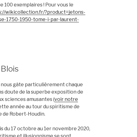
de 100 exemplaires ! Pour vous le
://wikicollection.fr/?product=jetons-
se-1750-1950-tome-i-par-laurent-
 Blois
s nous gâte particulièrement chaque
s doute de la superbe exposition de
ux sciences amusantes (
voir notre
ette année au tour du spiritisme de
e de Robert-Houdin.
uis du 17 octobre au 1er novembre 2020,
tisme et illusionnisme se sont