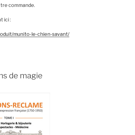
votre commande.
ici :
produit/munito-le-chien-savant/
tons de magie