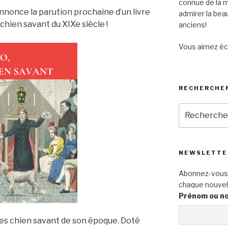
connue de la m
 annonce la parution prochaine d’un livre
admirer la be
chien savant du XIXe siècle !
anciens!
Vous aimez éc
RECHERCHE
Recherche
pour
:
NEWSLETTE
Abonnez-vous p
chaque nouvel 
Prénom ou n
bres chien savant de son époque. Doté