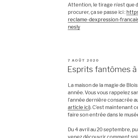
Attention, le tirage n’est que 
procurer, ça se passe ici :
https
reclame-dexpression-francai
nesly
PUBLIÉ
7 AOÛT 2020
LE
Esprits fantômes à
La maison de la magie de Bloi
année. Vous vous rappelez san
l’année dernière consacrée a
article ici
). C’est maintenant c
faire son entrée dans le musé
Du 4 avril au 20 septembre, p
venez découvrir comment spiri