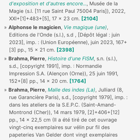
d'exposition et d'autres encore...
, Musée de la
Magie (s.l. [11 rue Saint Paul 75004 Paris]), 2022,
XXI+[1]+483+[5], 17 x 23 cm.
[2104]
Alphonse le magicien
,
Vie magique (une)
,
Editions de l'Onde (s.l.), s.d , [Dépôt légal : juin
2023], imp. : (Union Européenne), juin 2023, 167+
[3] pp., 15 x 21 cm.
[2398]
Brahma, Pierre
,
Histoire d'une FISM
, s.n. (s.l.),
s.d., [copyright 1991], imp. : Normandie
Impression S.A. (Alençon (Orne)), 25 juin 1991,
152+[8] pp., 14 x 20 cm.
[1764]
Brahma, Pierre
,
Malle des indes (La)
, Julliard (8,
rue Garancière Paris), s.d., [copyright 1979], imp. :
dans les ateliers de la S.E.P.C. (Saint-Amand-
Montrond (Cher)), 14 mars 1979, [2]+406+[12]
pp., 14 x 22,5 cm (Il a été tiré de cet ouvrage
vingt-cinq exemplaires sur vélin pur fil des
papeteries Van Gelder dont vingt exemplaires