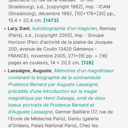
Strasbourg), s.d., [copyright 1982], imp. : ICAM
(Strasbourg), décembre 1982, [10]+176+[30] pp.,
15,4 x 22,4 cm.
[1473]
Lary, Dani
,
Autobiographie d'un magicien
, Ramsay
(Paris), s.d., [copyright 2005], imp. : Groupe
Horizon (Parc d'activité de la plaine de Jouques
200, avenue de Coulin 13420 Gémenos -
FRANCE), novembre 2005, 271+[9] pp. + [16]
pages en couleurs, 14 x 20,5 cm.
[128]
Lassaigne, Auguste
,
Mémoires d'un magnétiseur
contenant la biographie de la somnambule
Prudence Bernard par Auguste Lassaigne,
précédés d'une introduction sur la magie
magnétique par Henri Delaage, orné de deux
beaux portraits de Prudence Bernard et
d'Auguste Lassaigne
, Germer Baillière (17, rue de
l'Ecole de Médecine Paris), Dentu (galerie
d'Orléans, Palais National Paris), Chez les