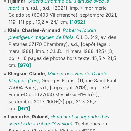
Hjalmar
,
Steens L'homme qui s'amuse avec la
mort
, s.n. (s.l.), s.d., [2021], imp. : Imprimerie
Caladoise (69400 Villefranche), septembre 2021,
119+[1] pp., 16,2 x 24,1 cm.
[1852]
Klein, Charles-Armand
,
Robert-Houdin
prestigieux magicien de Blois
, C.L.D. (42, av. des
Platanes 37170 Chambray), s.d., [dépôt légal :
mars 1988], imp. : C.L.D., 11 mars 1988, 125+[3]
pp. + 16 pages de photos hors texte, 15,5 x 21,5
cm.
[970]
Klingsor, Claude
,
Mille et une vies de Claude
Klingsor (Les)
, Georges Proust (11, rue Saint Paul
75004 Paris), s.d., [copyright 2013], imp. : CPI
Firmin-Didot (27650 Mesnil-sur-l'Estrée),
septembre 2013, 166+[2] pp., 21 x 29,7
cm.
[971]
Lacourbe, Roland
,
Houdini et sa légende (Les
secrets du « roi de l'évasion)
, Techniques du
Spectacle (3, rue de la Klebsau - 67100