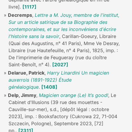
livre].
[1117]
Decremps
,
Lettre a M. Jouy, membre de l'institut,
Sur un article satirique de sa Biographie des
contemporaines, et sur les inconvéniens d'écrire
l'histoire sans la savoir
, Carillan-Goeury, Libraire
(Quai des Augustins, n° 41 Paris), Mme Ve Desray,
Libraire (rue Hautefeuille, n° 4 Paris), 1825, imp. :
De l'imprimerie de Feugueray (rue du cloître
Saint-Benoît, n° 4).
[2027]
Delarue, Patrick
,
Harry Linardini Un magicien
auxerrois (1891-1922) Étude
généalogique
.
[1408]
Delp, Jimmy
,
Magicien orange (Le) It’s good!
, Le
Cabinet d'Illusions (39 rue des mouettes -
Cauville-sur-mer), s.d., [dépôt légal : octobre
2023], imp. : Booksfactory (Cukrowa 22, 71-004
Szczecin, Pologne), Septembre 2023, [72]
pp..
[2311]