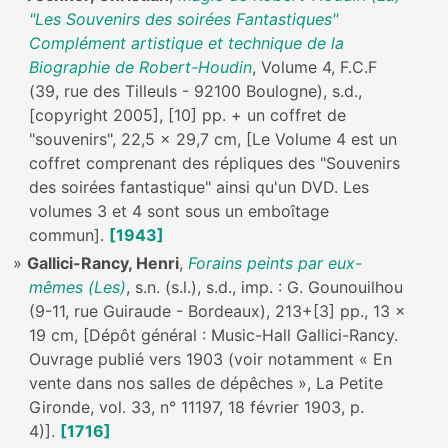
"Les Souvenirs des soirées Fantastiques"
Complément artistique et technique de la
Biographie de Robert-Houdin
, Volume 4, F.C.F
(39, rue des Tilleuls - 92100 Boulogne), s.d.,
[copyright 2005], [10] pp. + un coffret de
"souvenirs", 22,5 x 29,7 cm, [Le Volume 4 est un
coffret comprenant des répliques des "Souvenirs
des soirées fantastique" ainsi qu'un DVD. Les
volumes 3 et 4 sont sous un emboîtage
commun].
[1943]
Gallici-Rancy, Henri
,
Forains peints par eux-
mêmes (Les)
, s.n. (s.l.), s.d., imp. : G. Gounouilhou
(9-11, rue Guiraude - Bordeaux), 213+[3] pp., 13 x
19 cm, [Dépôt général : Music-Hall Gallici-Rancy.
Ouvrage publié vers 1903 (voir notamment « En
vente dans nos salles de dépêches », La Petite
Gironde, vol. 33, n° 11197, 18 février 1903, p.
4)].
[1716]