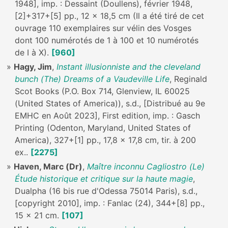
1948], imp. : Dessaint (Doullens), février 1948,
[2]+317+[5] pp., 12 x 18,5 cm (Il a été tiré de cet
ouvrage 110 exemplaires sur vélin des Vosges
dont 100 numérotés de 1 à 100 et 10 numérotés
de I à X).
[960]
Hagy, Jim
,
Instant illusionniste and the cleveland
bunch (The) Dreams of a Vaudeville Life
, Reginald
Scot Books (P.O. Box 714, Glenview, IL 60025
(United States of America)), s.d., [Distribué au 9e
EMHC en Août 2023], First edition, imp. : Gasch
Printing (Odenton, Maryland, United States of
America), 327+[1] pp., 17,8 x 17,8 cm, tir. à 200
ex..
[2275]
Haven, Marc (Dr)
,
Maître inconnu Cagliostro (Le)
Étude historique et critique sur la haute magie
,
Dualpha (16 bis rue d'Odessa 75014 Paris), s.d.,
[copyright 2010], imp. : Fanlac (24), 344+[8] pp.,
15 x 21 cm.
[107]