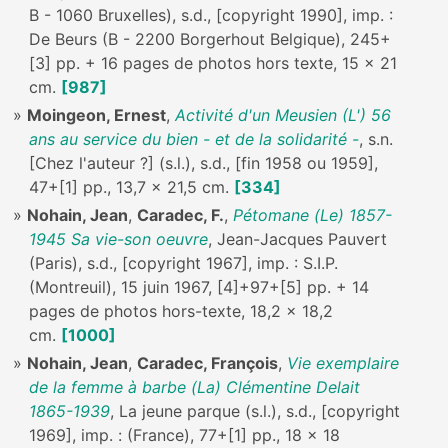
B - 1060 Bruxelles), s.d., [copyright 1990], imp. :
De Beurs (B - 2200 Borgerhout Belgique), 245+
[3] pp. + 16 pages de photos hors texte, 15 x 21
cm.
[987]
Moingeon, Ernest
,
Activité d'un Meusien (L') 56
ans au service du bien - et de la solidarité -
, s.n.
[Chez l'auteur ?] (s.l.), s.d., [fin 1958 ou 1959],
47+[1] pp., 13,7 x 21,5 cm.
[334]
Nohain, Jean
,
Caradec, F.
,
Pétomane (Le) 1857-
1945 Sa vie-son oeuvre
, Jean-Jacques Pauvert
(Paris), s.d., [copyright 1967], imp. : S.I.P.
(Montreuil), 15 juin 1967, [4]+97+[5] pp. + 14
pages de photos hors-texte, 18,2 x 18,2
cm.
[1000]
Nohain, Jean
,
Caradec, François
,
Vie exemplaire
de la femme à barbe (La) Clémentine Delait
1865-1939
, La jeune parque (s.l.), s.d., [copyright
1969], imp. : (France), 77+[1] pp., 18 x 18