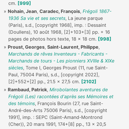
cm.
[999]
Nohain, Jean
,
Caradec, François
,
Frégoli 1867-
1936 Sa vie et ses secrets
, La jeune parque
(Paris), s.d., [copyright 1968], imp. : Dessaint
(Doullens), 10 août 1968, [2]+103+[3] pp. + 16
pages de photos hors texte, 18 x 18 cm.
[998]
Proust, Georges
,
Saint-Laurent, Philippe
,
Marchands de rêves Inventeurs - Fabricants -
Marchands de tours - Les pionniers XVIIIe & XIXe
siècles
, Tome I, Georges Proust (11, rue Saint-
Paul, 75004 Paris), s.d., [copyright 2022],
[2]+552+[2] pp., 21.5 x 27,5 cm.
[2102]
Rambaud, Patrick
,
Mirobolantes aventures de
Frégoli (Les) racontées d'après ses Mémoires et
des témoins
, François Bourin (27, rue Saint-
André-des-Arts 75006 Paris), s.d., [copyright
1991], imp. : SEPC (Saint-Amand-Montrond
(Cher)), 20 mars 1991, 174+[8] pp., 13 x 20,5