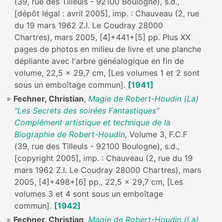
(39, rue des Tilleuls - 92100 Boulogne), s.d.,
[dépôt légal : avril 2005], imp. : Chauveau (2, rue
du 19 mars 1962 Z.I. Le Coudray 28000
Chartres), mars 2005, [4]+441+[5] pp. Plus XX
pages de photos en milieu de livre et une planche
dépliante avec l'arbre généalogique en fin de
volume, 22,5 x 29,7 cm, [Les volumes 1 et 2 sont
sous un emboîtage commun].
[1941]
Fechner, Christian
,
Magie de Robert-Houdin (La)
"Les Secrets des soirées Fantastiques"
Complément artistique et technique de la
Biographie de Robert-Houdin
, Volume 3, F.C.F
(39, rue des Tilleuls - 92100 Boulogne), s.d.,
[copyright 2005], imp. : Chauveau (2, rue du 19
mars 1962 Z.I. Le Coudray 28000 Chartres), mars
2005, [4]+498+[6] pp., 22,5 x 29,7 cm, [Les
volumes 3 et 4 sont sous un emboîtage
commun].
[1942]
Fechner, Christian
,
Magie de Robert-Houdin (La)