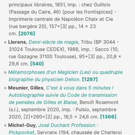
principaux libraires, 1851, imp. : chez Guillois
(Passage du Caire, 46) [pour les frontispices] -
Imprimerie centrale de Napoléon Chaix et Cie
(rue bergère 20), 157+[3] pp., 14 x 23
cm.
[2076]
Llorens
,
Demi-siècle de magie
, Tribu (BP 3044 -
31024 Toulouse CEDEX), 1988, imp. : Sacco (10,
rue Gazagne 31100 Toulouse), 95+[3] pp., 20,8 x
29,6 cm.
[540]
Métamorphoses d'un Magicien (Les) ou quadruple
biographie du physicien Delion
.
[1297]
Meunier, Gilles
,
C'est à vous dans 5 minutes !
Autobiographie suivie du Code de transmission
de pensées de Gilles et Blaise
, Benoît Rosemont
(s.l.), septembre 2020, imp. : Pulsio, septembre
2020, [2]+280+[2] pp., 16,5 x 24,6 cm.
[1366]
Michel-Guy
,
José Duchant Profession :
Pickpocket
, Servranx (194, chaussée de Charleroi