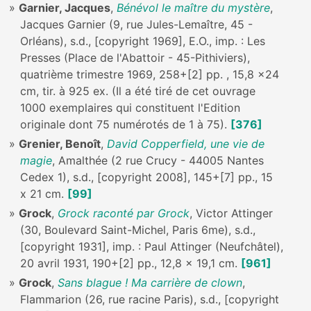
Garnier, Jacques
,
Bénévol le maître du mystère
,
Jacques Garnier (9, rue Jules-Lemaître, 45 -
Orléans), s.d., [copyright 1969], E.O., imp. : Les
Presses (Place de l'Abattoir - 45-Pithiviers),
quatrième trimestre 1969, 258+[2] pp. , 15,8 x24
cm, tir. à 925 ex. (Il a été tiré de cet ouvrage
1000 exemplaires qui constituent l'Edition
originale dont 75 numérotés de 1 à 75).
[376]
Grenier, Benoît
,
David Copperfield, une vie de
magie
, Amalthée (2 rue Crucy - 44005 Nantes
Cedex 1), s.d., [copyright 2008], 145+[7] pp., 15
x 21 cm.
[99]
Grock
,
Grock raconté par Grock
, Victor Attinger
(30, Boulevard Saint-Michel, Paris 6me), s.d.,
[copyright 1931], imp. : Paul Attinger (Neufchâtel),
20 avril 1931, 190+[2] pp., 12,8 x 19,1 cm.
[961]
Grock
,
Sans blague ! Ma carrière de clown
,
Flammarion (26, rue racine Paris), s.d., [copyright