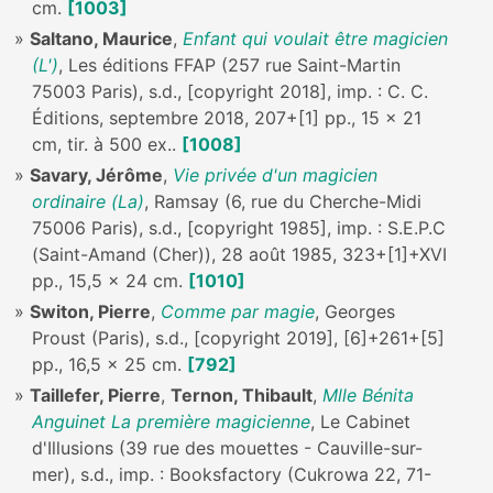
cm.
[1003]
Saltano, Maurice
,
Enfant qui voulait être magicien
(L')
, Les éditions FFAP (257 rue Saint-Martin
75003 Paris), s.d., [copyright 2018], imp. : C. C.
Éditions, septembre 2018, 207+[1] pp., 15 x 21
cm, tir. à 500 ex..
[1008]
Savary, Jérôme
,
Vie privée d'un magicien
ordinaire (La)
, Ramsay (6, rue du Cherche-Midi
75006 Paris), s.d., [copyright 1985], imp. : S.E.P.C
(Saint-Amand (Cher)), 28 août 1985, 323+[1]+XVI
pp., 15,5 x 24 cm.
[1010]
Switon, Pierre
,
Comme par magie
, Georges
Proust (Paris), s.d., [copyright 2019], [6]+261+[5]
pp., 16,5 x 25 cm.
[792]
Taillefer, Pierre
,
Ternon, Thibault
,
Mlle Bénita
Anguinet La première magicienne
, Le Cabinet
d'Illusions (39 rue des mouettes - Cauville-sur-
mer), s.d., imp. : Booksfactory (Cukrowa 22, 71-