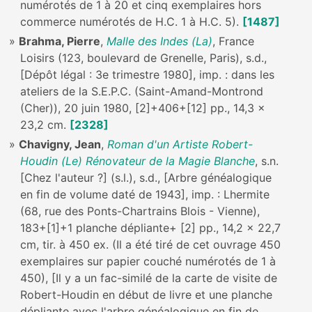
numérotés de 1 à 20 et cinq exemplaires hors
commerce numérotés de H.C. 1 à H.C. 5).
[1487]
Brahma, Pierre
,
Malle des Indes (La)
, France
Loisirs (123, boulevard de Grenelle, Paris), s.d.,
[Dépôt légal : 3e trimestre 1980], imp. : dans les
ateliers de la S.E.P.C. (Saint-Amand-Montrond
(Cher)), 20 juin 1980, [2]+406+[12] pp., 14,3 x
23,2 cm.
[2328]
Chavigny, Jean
,
Roman d'un Artiste Robert-
Houdin (Le) Rénovateur de la Magie Blanche
, s.n.
[Chez l'auteur ?] (s.l.), s.d., [Arbre généalogique
en fin de volume daté de 1943], imp. : Lhermite
(68, rue des Ponts-Chartrains Blois - Vienne),
183+[1]+1 planche dépliante+ [2] pp., 14,2 x 22,7
cm, tir. à 450 ex. (Il a été tiré de cet ouvrage 450
exemplaires sur papier couché numérotés de 1 à
450), [Il y a un fac-similé de la carte de visite de
Robert-Houdin en début de livre et une planche
dépliante avec l'arbre généalogique en fin de