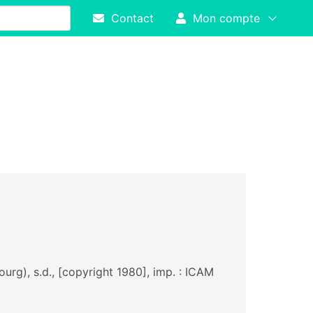
Contact
Mon compte
urg), s.d., [copyright 1980], imp. : ICAM