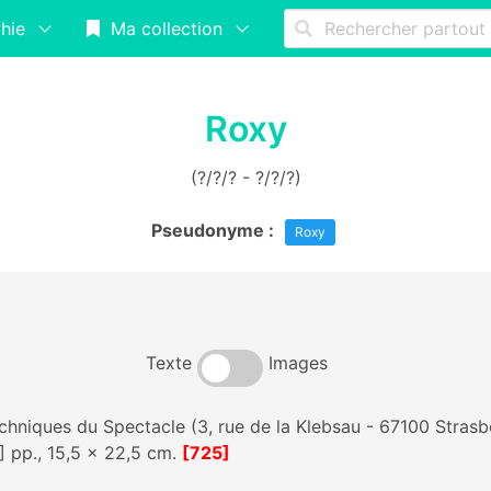
hie
Ma collection
Roxy
(?/?/? - ?/?/?)
Pseudonyme :
Roxy
Texte
Images
echniques du Spectacle (3, rue de la Klebsau - 67100 Strasbo
 pp., 15,5 x 22,5 cm.
[725]