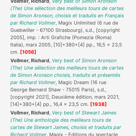
Vollmer, Richard
,
Very best of Simon Aronson
(The) Une sélection des meilleurs tours de cartes
de Simon Aronson, choisis et traduits en Français
par Richard Vollmer
, Magix Unlimited (6 rue de
Guebwiller - 67100 Strasbourg), s.d., [copyright
2005], imp. : Arti Grafiche (Pomezia (Roma)
Italia), mars 2005, [10]+380+[4] pp., 16,5 x 23,5
cm.
[1056]
Vollmer, Richard
,
Very best of Simon Aronson
(The) Une sélection des meilleurs tours de cartes
de Simon Aronson choisis, traduits et présentés
par Richard Vollmer
, Magic Dream (16 rue
George Bernard Shaw - 75015 Paris), s.d.,
[copyright 2021], Deuxième édition, mars 2021,
[14]+380+[4] pp., 16,4 x 23,5 cm.
[1938]
Vollmer, Richard
,
Very best of Stewart James
(The) Une anthologie des meilleurs tours de
cartes de Stewart James, choisis et traduits par
Richard Vollmer
, Magix - Editions du spectacle