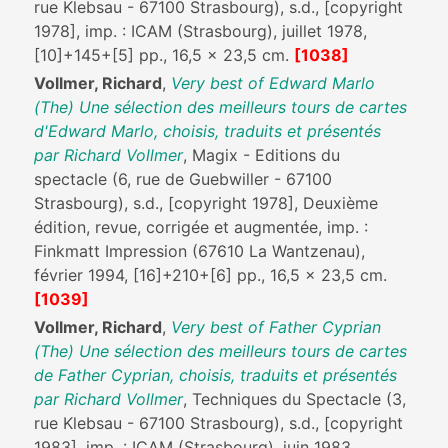
rue Klebsau - 67100 Strasbourg), s.d., [copyright
1978], imp. : ICAM (Strasbourg), juillet 1978,
[10]+145+[5] pp., 16,5 x 23,5 cm.
[1038]
Vollmer, Richard
,
Very best of Edward Marlo
(The) Une sélection des meilleurs tours de cartes
d'Edward Marlo, choisis, traduits et présentés
par Richard Vollmer
, Magix - Editions du
spectacle (6, rue de Guebwiller - 67100
Strasbourg), s.d., [copyright 1978], Deuxième
édition, revue, corrigée et augmentée, imp. :
Finkmatt Impression (67610 La Wantzenau),
février 1994, [16]+210+[6] pp., 16,5 x 23,5 cm.
[1039]
Vollmer, Richard
,
Very best of Father Cyprian
(The) Une sélection des meilleurs tours de cartes
de Father Cyprian, choisis, traduits et présentés
par Richard Vollmer
, Techniques du Spectacle (3,
rue Klebsau - 67100 Strasbourg), s.d., [copyright
1983], imp. : ICAM (Strasbourg), juin 1983,