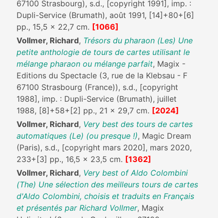
67100 Strasbourg), s.d., [copyright 1991], imp. :
Dupli-Service (Brumath), août 1991, [14]+80+[6]
pp., 15,5 x 22,7 cm.
[1066]
Vollmer, Richard
,
Trésors du pharaon (Les) Une
petite anthologie de tours de cartes utilisant le
mélange pharaon ou mélange parfait
, Magix -
Editions du Spectacle (3, rue de la Klebsau - F
67100 Strasbourg (France)), s.d., [copyright
1988], imp. : Dupli-Service (Brumath), juillet
1988, [8]+58+[2] pp., 21 x 29,7 cm.
[2024]
Vollmer, Richard
,
Very best des tours de cartes
automatiques (Le) (ou presque !)
, Magic Dream
(Paris), s.d., [copyright mars 2020], mars 2020,
233+[3] pp., 16,5 x 23,5 cm.
[1362]
Vollmer, Richard
,
Very best of Aldo Colombini
(The) Une sélection des meilleurs tours de cartes
d'Aldo Colombini, choisis et traduits en Français
et présentés par Richard Vollmer
, Magix