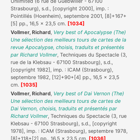
Unlimited (6 rue de Guebwiller - 67100
Strasbourg), s.d., [copyright 2000], imp. :
Pointillés (Hoenheim), septembre 2001, [8]+167+
[5] pp., 16,5 x 23,5 cm.
[1034]
Vollmer, Richard
,
Very best of Apocalypse (The)
Une sélection des meilleurs tours de cartes de la
revue Apocalypse, choisis, traduits et présentés
par Richard Vollmer
, Techniques du Spectacle (3,
rue de la Klebsau - 67100 Strasbourg), s.d.,
[copyright 1982], imp. : ICAM (Strasbourg),
septembre 1982, [12]+90+[4] pp., 16,5 x 23,5
cm.
[1035]
Vollmer, Richard
,
Very best of Dai Vernon (The)
Une sélection des meilleurs tours de cartes de
Dai Vernon, choisis, traduits et présentés par
Richard Vollmer
, Techniques du Spectacle (3, rue
Klebsau - 67100 Strasbourg), s.d., [copyright
1978], imp. : ICAM (Strasbourg), septembre 1978,
[8]+118+[2] pp., 16,5 x 23,5 cm.
[1036]