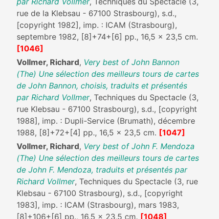
par Richard Vollmer
, Techniques du Spectacle (3,
rue de la Klebsau - 67100 Strasbourg), s.d.,
[copyright 1982], imp. : ICAM (Strasbourg),
septembre 1982, [8]+74+[6] pp., 16,5 x 23,5 cm.
[1046]
Vollmer, Richard
,
Very best of John Bannon
(The) Une sélection des meilleurs tours de cartes
de John Bannon, choisis, traduits et présentés
par Richard Vollmer
, Techniques du Spectacle (3,
rue Klebsau - 67100 Strasbourg), s.d., [copyright
1988], imp. : Dupli-Service (Brumath), décembre
1988, [8]+72+[4] pp., 16,5 x 23,5 cm.
[1047]
Vollmer, Richard
,
Very best of John F. Mendoza
(The) Une sélection des meilleurs tours de cartes
de John F. Mendoza, traduits et présentés par
Richard Vollmer
, Techniques du Spectacle (3, rue
Klebsau - 67100 Strasbourg), s.d., [copyright
1983], imp. : ICAM (Strasbourg), mars 1983,
[8]+106+[6] pp., 16,5 x 23,5 cm.
[1048]