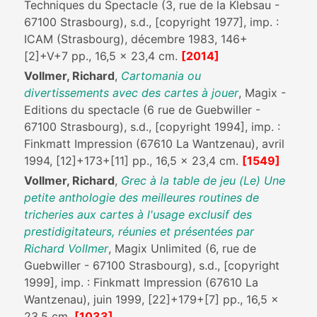
Techniques du Spectacle (3, rue de la Klebsau -
67100 Strasbourg), s.d., [copyright 1977], imp. :
ICAM (Strasbourg), décembre 1983, 146+
[2]+V+7 pp., 16,5 x 23,4 cm.
[2014]
Vollmer, Richard
,
Cartomania ou
divertissements avec des cartes à jouer
, Magix -
Editions du spectacle (6 rue de Guebwiller -
67100 Strasbourg), s.d., [copyright 1994], imp. :
Finkmatt Impression (67610 La Wantzenau), avril
1994, [12]+173+[11] pp., 16,5 x 23,4 cm.
[1549]
Vollmer, Richard
,
Grec à la table de jeu (Le) Une
petite anthologie des meilleures routines de
tricheries aux cartes à l'usage exclusif des
prestidigitateurs, réunies et présentées par
Richard Vollmer
, Magix Unlimited (6, rue de
Guebwiller - 67100 Strasbourg), s.d., [copyright
1999], imp. : Finkmatt Impression (67610 La
Wantzenau), juin 1999, [22]+179+[7] pp., 16,5 x
23,5 cm.
[1033]