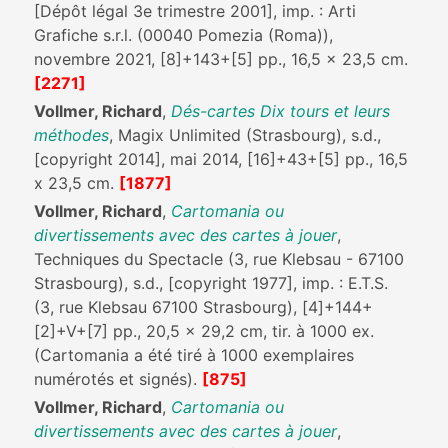
[Dépôt légal 3e trimestre 2001], imp. : Arti
Grafiche s.r.l. (00040 Pomezia (Roma)),
novembre 2021, [8]+143+[5] pp., 16,5 x 23,5 cm.
[2271]
Vollmer, Richard
,
Dés-cartes Dix tours et leurs
méthodes
, Magix Unlimited (Strasbourg), s.d.,
[copyright 2014], mai 2014, [16]+43+[5] pp., 16,5
x 23,5 cm.
[1877]
Vollmer, Richard
,
Cartomania ou
divertissements avec des cartes à jouer
,
Techniques du Spectacle (3, rue Klebsau - 67100
Strasbourg), s.d., [copyright 1977], imp. : E.T.S.
(3, rue Klebsau 67100 Strasbourg), [4]+144+
[2]+V+[7] pp., 20,5 x 29,2 cm, tir. à 1000 ex.
(Cartomania a été tiré à 1000 exemplaires
numérotés et signés).
[875]
Vollmer, Richard
,
Cartomania ou
divertissements avec des cartes à jouer
,