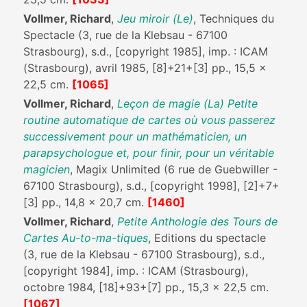
Vollmer, Richard
,
Jeu miroir (Le)
, Techniques du
Spectacle (3, rue de la Klebsau - 67100
Strasbourg), s.d., [copyright 1985], imp. : ICAM
(Strasbourg), avril 1985, [8]+21+[3] pp., 15,5 x
22,5 cm.
[1065]
Vollmer, Richard
,
Leçon de magie (La) Petite
routine automatique de cartes où vous passerez
successivement pour un mathématicien, un
parapsychologue et, pour finir, pour un véritable
magicien
, Magix Unlimited (6 rue de Guebwiller -
67100 Strasbourg), s.d., [copyright 1998], [2]+7+
[3] pp., 14,8 x 20,7 cm.
[1460]
Vollmer, Richard
,
Petite Anthologie des Tours de
Cartes Au-to-ma-tiques
, Editions du spectacle
(3, rue de la Klebsau - 67100 Strasbourg), s.d.,
[copyright 1984], imp. : ICAM (Strasbourg),
octobre 1984, [18]+93+[7] pp., 15,3 x 22,5 cm.
[1067]