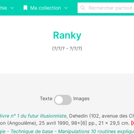
hie
Ma collection
Ranky
(?/?/? - ?/?/?)
Texte
Images
re n° 1 du futur illusionniste
, Dehedin (102, avenue des C
on (Angoulême), 25 avril 1990, 98+[6] pp., 21 x 29,5 cm.
[
ie - Technique de base - Manipulations 10 routines expliq