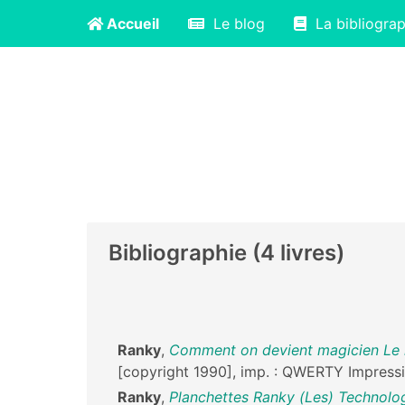
Accueil
Le blog
La bibliograp
Bibliographie (4 livres)
Ranky
,
Comment on devient magicien Le liv
[copyright 1990], imp. : QWERTY Impressi
Ranky
,
Planchettes Ranky (Les) Technolog