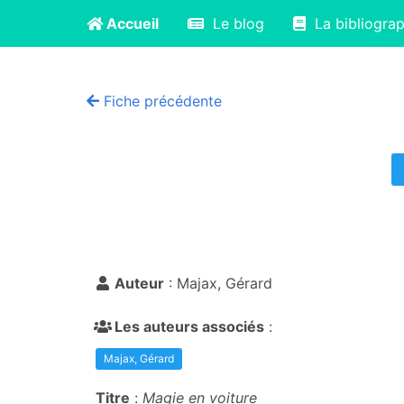
Accueil
Le blog
La bibliograp
Fiche précédente
Auteur
: Majax, Gérard
Les auteurs associés
:
Majax, Gérard
Titre
:
Magie en voiture