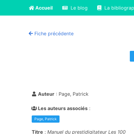
Accueil
Le blog
La bibliograp
Fiche précédente
Auteur
: Page, Patrick
Les auteurs associés
:
Page, Patrick
Titre
:
Manuel du prestidigitateur Les 100