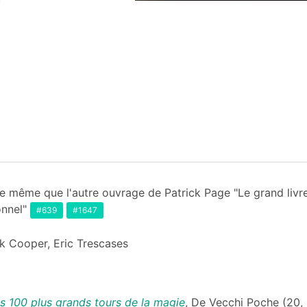
 même que l'autre ouvrage de Patrick Page "Le grand livre 
onnel"
#639
#1647
k Cooper, Eric Trescases
es 100 plus grands tours de la magie
, De Vecchi Poche (20, r