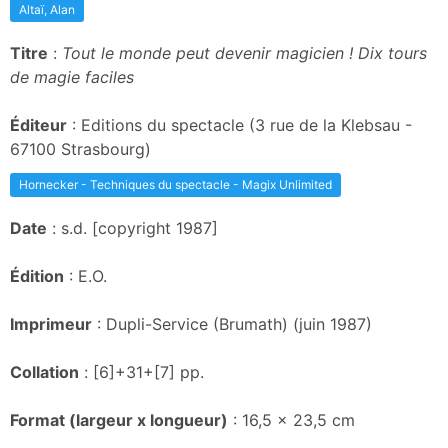
Altaï, Alan
Titre
:
Tout le monde peut devenir magicien ! Dix tours
de magie faciles
Éditeur
: Editions du spectacle (3 rue de la Klebsau -
67100 Strasbourg)
Hornecker - Techniques du spectacle - Magix Unlimited
Date
: s.d. [copyright 1987]
Édition
: E.O.
Imprimeur
: Dupli-Service (Brumath) (juin 1987)
Collation
: [6]+31+[7] pp.
Format (largeur x longueur)
: 16,5 x 23,5 cm