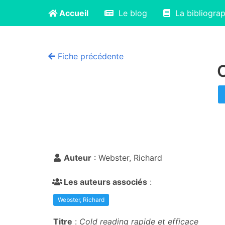
Accueil
Le blog
La bibliograp
Fiche précédente
C
Auteur
: Webster, Richard
Les auteurs associés
:
Webster, Richard
Titre
:
Cold reading rapide et efficace