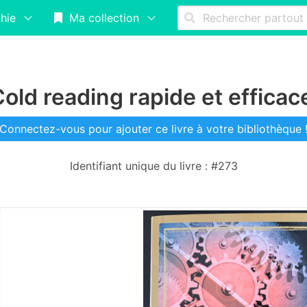
hie
Ma collection
old reading rapide et effica
Connectez-vous pour ajouter ce livre à votre bibliothèque 
Identifiant unique du livre : #273