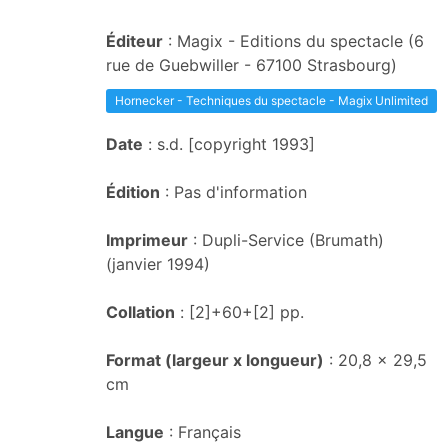
Éditeur
: Magix - Editions du spectacle (6
rue de Guebwiller - 67100 Strasbourg)
Hornecker - Techniques du spectacle - Magix Unlimited
Date
: s.d. [copyright 1993]
Édition
: Pas d'information
Imprimeur
: Dupli-Service (Brumath)
(janvier 1994)
Collation
: [2]+60+[2] pp.
Format (largeur x longueur)
: 20,8 x 29,5
cm
Langue
: Français