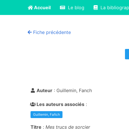
Accueil
Le blog
La bibliograp
Fiche précédente
Auteur
: Guillemin, Fanch
Les auteurs associés
:
Guillemin, Fañch
Titre
:
Mes trucs de sorcier