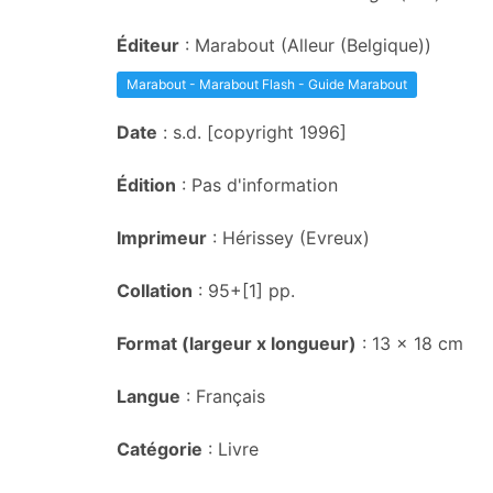
Éditeur
: Marabout (Alleur (Belgique))
Marabout - Marabout Flash - Guide Marabout
Date
: s.d. [copyright 1996]
Édition
: Pas d'information
Imprimeur
: Hérissey (Evreux)
Collation
: 95+[1] pp.
Format (largeur x longueur)
: 13 x 18 cm
Langue
: Français
Catégorie
: Livre