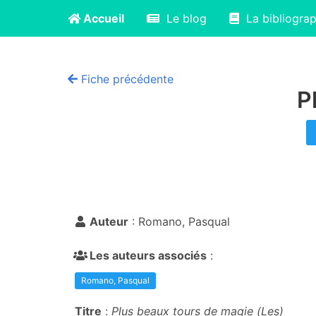
Accueil
Le blog
La bibliograp
Fiche précédente
P
Auteur
: Romano, Pasqual
Les auteurs associés
:
Romano, Pasqual
Titre
:
Plus beaux tours de magie (Les)