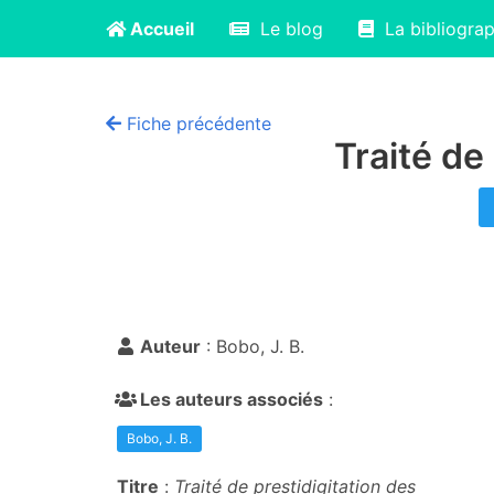
Accueil
Le blog
La bibliograp
Fiche précédente
Traité de
Auteur
: Bobo, J. B.
Les auteurs associés
:
Bobo, J. B.
Titre
:
Traité de prestidigitation des