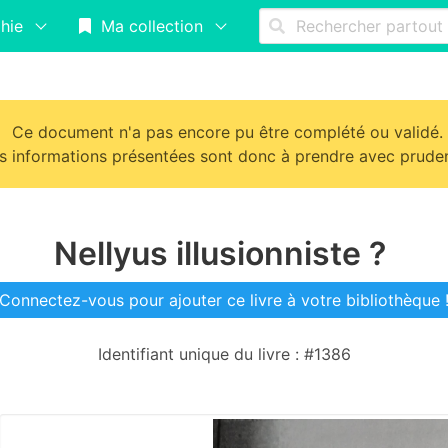
hie
Ma collection
Ce document n'a pas encore pu être complété ou validé.
s informations présentées sont donc à prendre avec prude
Nellyus illusionniste ?
Connectez-vous pour ajouter ce livre à votre bibliothèque 
Identifiant unique du livre : #1386