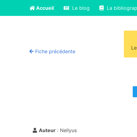
Accueil
Le blog
La bibliograp
Le
Fiche précédente
Auteur
: Nellyus