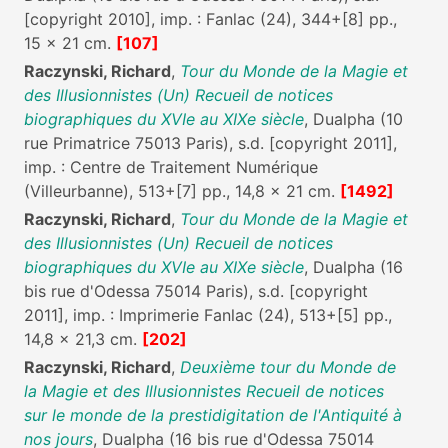
[copyright 2010], imp. : Fanlac (24), 344+[8] pp.,
15 x 21 cm.
[107]
Raczynski, Richard
,
Tour du Monde de la Magie et
des Illusionnistes (Un) Recueil de notices
biographiques du XVIe au XIXe siècle
, Dualpha (10
rue Primatrice 75013 Paris), s.d. [copyright 2011],
imp. : Centre de Traitement Numérique
(Villeurbanne), 513+[7] pp., 14,8 x 21 cm.
[1492]
Raczynski, Richard
,
Tour du Monde de la Magie et
des Illusionnistes (Un) Recueil de notices
biographiques du XVIe au XIXe siècle
, Dualpha (16
bis rue d'Odessa 75014 Paris), s.d. [copyright
2011], imp. : Imprimerie Fanlac (24), 513+[5] pp.,
14,8 x 21,3 cm.
[202]
Raczynski, Richard
,
Deuxième tour du Monde de
la Magie et des Illusionnistes Recueil de notices
sur le monde de la prestidigitation de l'Antiquité à
nos jours
, Dualpha (16 bis rue d'Odessa 75014