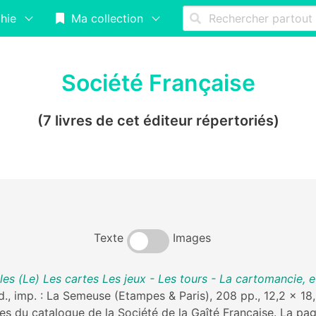
hie
Ma collection
Société Française
(7 livres de cet éditeur répertoriés)
Texte
Images
s (Le) Les cartes Les jeux - Les tours - La cartomancie, e
.d., imp. : La Semeuse (Etampes & Paris), 208 pp., 12,2 x 1
vies du catalogue de la Société de la Gaîté Française. La pag