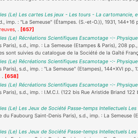
s (Le) Les cartes Les jeux - Les tours - La cartomancie, e
d., imp. : "La Semeuse" (Étampes. (S.-et-O.)), 1931, 144+16 
reuves
, .
[657]
es (Le) Récréations Scientifiques Escamotage -:- Physique
Paris), s.d., imp. : La Semeuse (Etampes & Paris), 208 pp.
es sont suivies du catalogue de la Société de la Gaîté Franç
es (Le) Récréations Scientifiques Escamotage -:- Physique
 Paris), s.d., imp. : "La Semeuse" (Etampes), 144+XVI pp., 
, .
[658]
es (Le) Récréations Scientifiques Escamotage -:- Physique
ris), s.d., imp. : I.M.C.I. (122 bis Rue Aristide Briand 122 
es (Le) Les Jeux de Société Passe-temps Intellectuels Les
e du Faubourg Saint-Denis Paris), s.d., imp. : La Semeuse (
es (Le) Les Jeux de Société Passe-temps Intellectuels Les