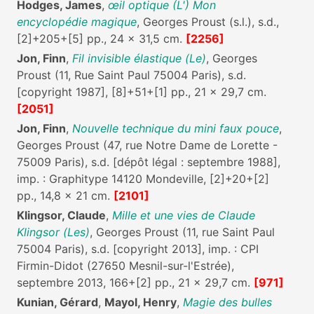
Hodges, James
,
œil optique (L') Mon
encyclopédie magique
, Georges Proust (s.l.), s.d.,
[2]+205+[5] pp., 24 x 31,5 cm.
[2256]
Jon, Finn
,
Fil invisible élastique (Le)
, Georges
Proust (11, Rue Saint Paul 75004 Paris), s.d.
[copyright 1987], [8]+51+[1] pp., 21 x 29,7 cm.
[2051]
Jon, Finn
,
Nouvelle technique du mini faux pouce
,
Georges Proust (47, rue Notre Dame de Lorette -
75009 Paris), s.d. [dépôt légal : septembre 1988],
imp. : Graphitype 14120 Mondeville, [2]+20+[2]
pp., 14,8 x 21 cm.
[2101]
Klingsor, Claude
,
Mille et une vies de Claude
Klingsor (Les)
, Georges Proust (11, rue Saint Paul
75004 Paris), s.d. [copyright 2013], imp. : CPI
Firmin-Didot (27650 Mesnil-sur-l'Estrée),
septembre 2013, 166+[2] pp., 21 x 29,7 cm.
[971]
Kunian, Gérard
,
Mayol, Henry
,
Magie des bulles