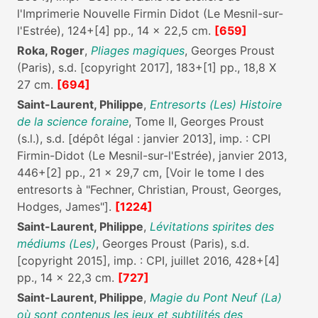
l'Imprimerie Nouvelle Firmin Didot (Le Mesnil-sur-
l'Estrée), 124+[4] pp., 14 x 22,5 cm.
[659]
Roka, Roger
,
Pliages magiques
, Georges Proust
(Paris), s.d. [copyright 2017], 183+[1] pp., 18,8 X
27 cm.
[694]
Saint-Laurent, Philippe
,
Entresorts (Les) Histoire
de la science foraine
, Tome II, Georges Proust
(s.l.), s.d. [dépôt légal : janvier 2013], imp. : CPI
Firmin-Didot (Le Mesnil-sur-l'Estrée), janvier 2013,
446+[2] pp., 21 x 29,7 cm, [Voir le tome I des
entresorts à "Fechner, Christian, Proust, Georges,
Hodges, James"].
[1224]
Saint-Laurent, Philippe
,
Lévitations spirites des
médiums (Les)
, Georges Proust (Paris), s.d.
[copyright 2015], imp. : CPI, juillet 2016, 428+[4]
pp., 14 x 22,3 cm.
[727]
Saint-Laurent, Philippe
,
Magie du Pont Neuf (La)
où sont contenus les jeux et subtilités des