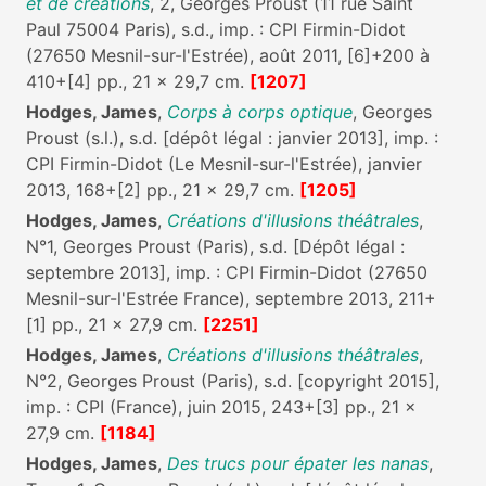
et de créations
, 2, Georges Proust (11 rue Saint
Paul 75004 Paris), s.d., imp. : CPI Firmin-Didot
(27650 Mesnil-sur-l'Estrée), août 2011, [6]+200 à
410+[4] pp., 21 x 29,7 cm.
[1207]
Hodges, James
,
Corps à corps optique
, Georges
Proust (s.l.), s.d. [dépôt légal : janvier 2013], imp. :
CPI Firmin-Didot (Le Mesnil-sur-l'Estrée), janvier
2013, 168+[2] pp., 21 x 29,7 cm.
[1205]
Hodges, James
,
Créations d'illusions théâtrales
,
N°1, Georges Proust (Paris), s.d. [Dépôt légal :
septembre 2013], imp. : CPI Firmin-Didot (27650
Mesnil-sur-l'Estrée France), septembre 2013, 211+
[1] pp., 21 x 27,9 cm.
[2251]
Hodges, James
,
Créations d'illusions théâtrales
,
N°2, Georges Proust (Paris), s.d. [copyright 2015],
imp. : CPI (France), juin 2015, 243+[3] pp., 21 x
27,9 cm.
[1184]
Hodges, James
,
Des trucs pour épater les nanas
,