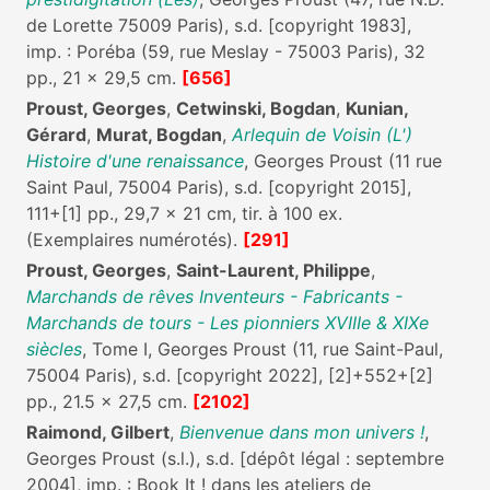
de Lorette 75009 Paris), s.d. [copyright 1983],
imp. : Poréba (59, rue Meslay - 75003 Paris), 32
pp., 21 x 29,5 cm.
[656]
Proust, Georges
,
Cetwinski, Bogdan
,
Kunian,
Gérard
,
Murat, Bogdan
,
Arlequin de Voisin (L')
Histoire d'une renaissance
, Georges Proust (11 rue
Saint Paul, 75004 Paris), s.d. [copyright 2015],
111+[1] pp., 29,7 x 21 cm, tir. à 100 ex.
(Exemplaires numérotés).
[291]
Proust, Georges
,
Saint-Laurent, Philippe
,
Marchands de rêves Inventeurs - Fabricants -
Marchands de tours - Les pionniers XVIIIe & XIXe
siècles
, Tome I, Georges Proust (11, rue Saint-Paul,
75004 Paris), s.d. [copyright 2022], [2]+552+[2]
pp., 21.5 x 27,5 cm.
[2102]
Raimond, Gilbert
,
Bienvenue dans mon univers !
,
Georges Proust (s.l.), s.d. [dépôt légal : septembre
2004], imp. : Book It ! dans les ateliers de