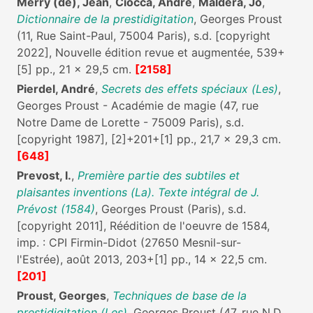
Merry (de), Jean
,
Ciocca, André
,
Maldera, Jo
,
Dictionnaire de la prestidigitation
, Georges Proust
(11, Rue Saint-Paul, 75004 Paris), s.d. [copyright
2022], Nouvelle édition revue et augmentée, 539+
[5] pp., 21 x 29,5 cm.
[2158]
Pierdel, André
,
Secrets des effets spéciaux (Les)
,
Georges Proust - Académie de magie (47, rue
Notre Dame de Lorette - 75009 Paris), s.d.
[copyright 1987], [2]+201+[1] pp., 21,7 x 29,3 cm.
[648]
Prevost, I.
,
Première partie des subtiles et
plaisantes inventions (La). Texte intégral de J.
Prévost (1584)
, Georges Proust (Paris), s.d.
[copyright 2011], Réédition de l'oeuvre de 1584,
imp. : CPI Firmin-Didot (27650 Mesnil-sur-
l'Estrée), août 2013, 203+[1] pp., 14 x 22,5 cm.
[201]
Proust, Georges
,
Techniques de base de la
prestidigitation (Les)
, Georges Proust (47, rue N.D.