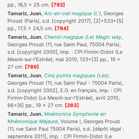
pp., 16,5 x 25 cm.
[792]
Tamariz, Juan
,
Arc-en-ciel magique (L')
, Georges
Proust (Paris), s.d. [copyright 2017], [2]+533+[5]
pp., 17,5 x 24,5 cm.
[784]
Tamariz, Juan
,
Chemin magique (Le) Magic way
,
Georges Proust (11, rue Saint Paul, 75004 Paris),
s.d. [copyright 2000], imp. : CPI Firmin-Didot (Le
Mesnil-sur-l'Estrée), mai 2010, 133+[3] pp., 19 x
27 cm.
[789]
Tamariz, Juan
,
Cinq points magiques (Les)
,
Georges Proust (11, rue Saint Paul - 75004 Paris),
s.d. [copyright 2002], E.O. en français, imp. : CPI
Firmin-Didot (Le Mesnil-sur-l'Estrée), avril 2010,
66+[6] pp., 19 x 27 cm.
[263]
Tamariz, Juan
,
Mnémonica Symphonie en
Mnémonique Majeure
, Volume I, Georges Proust
(11, rue Saint Paul 75004 Paris), s.d. [dépôt légal :
septembre 2011], imp. : CPI Firmin-Didot (Le