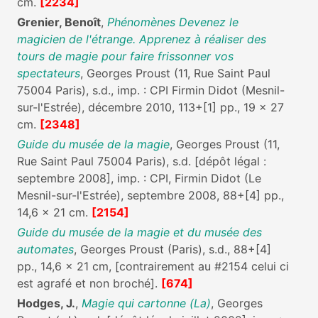
cm.
[2234]
Grenier, Benoît
,
Phénomènes Devenez le
magicien de l'étrange. Apprenez à réaliser des
tours de magie pour faire frissonner vos
spectateurs
, Georges Proust (11, Rue Saint Paul
75004 Paris), s.d., imp. : CPI Firmin Didot (Mesnil-
sur-l'Estrée), décembre 2010, 113+[1] pp., 19 x 27
cm.
[2348]
Guide du musée de la magie
, Georges Proust (11,
Rue Saint Paul 75004 Paris), s.d. [dépôt légal :
septembre 2008], imp. : CPI, Firmin Didot (Le
Mesnil-sur-l'Estrée), septembre 2008, 88+[4] pp.,
14,6 x 21 cm.
[2154]
Guide du musée de la magie et du musée des
automates
, Georges Proust (Paris), s.d., 88+[4]
pp., 14,6 x 21 cm, [contrairement au #2154 celui ci
est agrafé et non broché].
[674]
Hodges, J.
,
Magie qui cartonne (La)
, Georges