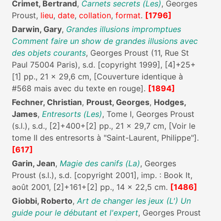
Crimet, Bertrand
,
Carnets secrets (Les)
, Georges
Proust,
lieu
,
date
,
collation
,
format
.
[1796]
Darwin, Gary
,
Grandes illusions impromptues
Comment faire un show de grandes illusions avec
des objets courants
, Georges Proust (11, Rue St
Paul 75004 Paris), s.d. [copyright 1999], [4]+25+
[1] pp., 21 x 29,6 cm, [Couverture identique à
#568 mais avec du texte en rouge].
[1894]
Fechner, Christian
,
Proust, Georges
,
Hodges,
James
,
Entresorts (Les)
, Tome I, Georges Proust
(s.l.), s.d., [2]+400+[2] pp., 21 x 29,7 cm, [Voir le
tome II des entresorts à "Saint-Laurent, Philippe"].
[617]
Garin, Jean
,
Magie des canifs (La)
, Georges
Proust (s.l.), s.d. [copyright 2001], imp. : Book It,
août 2001, [2]+161+[2] pp., 14 x 22,5 cm.
[1486]
Giobbi, Roberto
,
Art de changer les jeux (L') Un
guide pour le débutant et l'expert
, Georges Proust