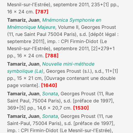
Mesnil-sur-l'Estrée), septembre 2011, 235+[1] pp.,
16 x 24 cm.
[787]
Tamariz, Juan
,
Mnémonica Symphonie en
Mnémonique Majeure
, Volume II, Georges Proust
(11, rue Saint Paul 75004 Paris), s.d. [dépôt légal :
septembre 2011], imp. : CPI Firmin-Didot (Le
Mesnil-sur-l'Estrée), septembre 2011, [2]+279+1
pp., 16 x 24 cm.
[788]
Tamariz, Juan
,
Nouvelle mini-méthode
symbolique (La)
, Georges Proust (s.l.), s.d., 11+[1]
pp., 15 x 21 cm, [Ouvrage contenant une double
page volante].
[1640]
Tamariz, Juan
,
Sonata
, Georges Proust (11, Rue
Saint Paul, 75004 Paris), s.d. [préface de 1997],
369+[5] pp., 14,6 x 20,7 cm.
[1530]
Tamariz, Juan
,
Sonata
, Georges Proust (11, rue
Saint-Paul, 75004 Paris), s.d. [préface de 1997],
imp. : CPI Firmin-Didot (Le Mesnil-sur-l'Estrée),