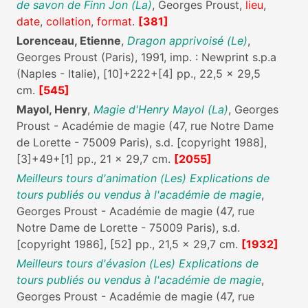
de savon de Finn Jon (La)
, Georges Proust,
lieu
,
date
,
collation
,
format
.
[381]
Lorenceau, Etienne
,
Dragon apprivoisé (Le)
,
Georges Proust (Paris), 1991, imp. : Newprint s.p.a
(Naples - Italie), [10]+222+[4] pp., 22,5 x 29,5
cm.
[545]
Mayol, Henry
,
Magie d'Henry Mayol (La)
, Georges
Proust - Académie de magie (47, rue Notre Dame
de Lorette - 75009 Paris), s.d. [copyright 1988],
[3]+49+[1] pp., 21 x 29,7 cm.
[2055]
Meilleurs tours d'animation (Les) Explications de
tours publiés ou vendus à l'académie de magie
,
Georges Proust - Académie de magie (47, rue
Notre Dame de Lorette - 75009 Paris), s.d.
[copyright 1986], [52] pp., 21,5 x 29,7 cm.
[1932]
Meilleurs tours d'évasion (Les) Explications de
tours publiés ou vendus à l'académie de magie
,
Georges Proust - Académie de magie (47, rue