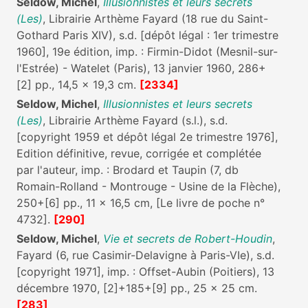
Seldow, Michel
,
Illusionnistes et leurs secrets
(Les)
, Librairie Arthème Fayard (18 rue du Saint-
Gothard Paris XIV), s.d. [dépôt légal : 1er trimestre
1960], 19e édition, imp. : Firmin-Didot (Mesnil-sur-
l'Estrée) - Watelet (Paris), 13 janvier 1960, 286+
[2] pp., 14,5 x 19,3 cm.
[2334]
Seldow, Michel
,
Illusionnistes et leurs secrets
(Les)
, Librairie Arthème Fayard (s.l.), s.d.
[copyright 1959 et dépôt légal 2e trimestre 1976],
Edition définitive, revue, corrigée et complétée
par l'auteur, imp. : Brodard et Taupin (7, db
Romain-Rolland - Montrouge - Usine de la Flèche),
250+[6] pp., 11 x 16,5 cm, [Le livre de poche n°
4732].
[290]
Seldow, Michel
,
Vie et secrets de Robert-Houdin
,
Fayard (6, rue Casimir-Delavigne à Paris-VIe), s.d.
[copyright 1971], imp. : Offset-Aubin (Poitiers), 13
décembre 1970, [2]+185+[9] pp., 25 x 25 cm.
[283]