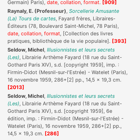
Germain) Paris),
date
,
collation
,
format
.
[909]
Raynaly, E. (Professeur)
,
Sorcellerie Amusante
(La) Tours de cartes
, Fayard frères, Libraires-
Éditeurs (78, Boulevard Saint-Michel, 78 Paris),
date
,
collation
,
format
, [Collection des livres
pratiques, bibliothèque de la vie populaire].
[393]
Seldow, Michel
,
Illusionnistes et leurs secrets
(Les)
, Librairie Arthème Fayard (18 rue du Saint-
Gothard Paris XIV), s.d. [copyright 1959], imp. :
Firmin-Didot (Mesnil-sur-l'Estrée) - Watelet (Paris),
16 novembre 1959, 286+[2] pp., 14,5 x 19,3 cm.
[2013]
Seldow, Michel
,
Illusionnistes et leurs secrets
(Les)
, Librairie Arthème Fayard (18 rue du Saint-
Gothard Paris XIV), s.d. [copyright 1959], 6e
édition, imp. : Firmin-Didot (Mesnil-sur-l'Estrée) -
Watelet (Paris), 16 novembre 1959, 286+[2] pp.,
14,5 x 19,3 cm.
[286]